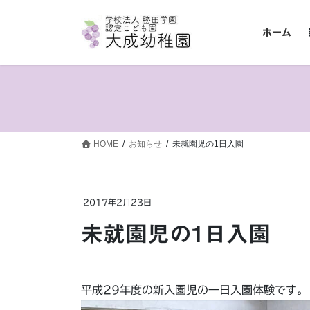
コ
ナ
ン
ビ
ホーム
テ
ゲ
ン
ー
ツ
シ
へ
ョ
ス
ン
キ
に
ッ
移
HOME
お知らせ
未就園児の1日入園
プ
動
2017年2月23日
未就園児の1日入園
平成29年度の新入園児の一日入園体験です。