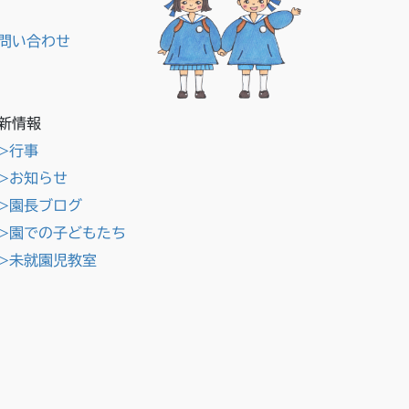
問い合わせ
新情報
>行事
>お知らせ
>園長ブログ
>園での子どもたち
>未就園児教室