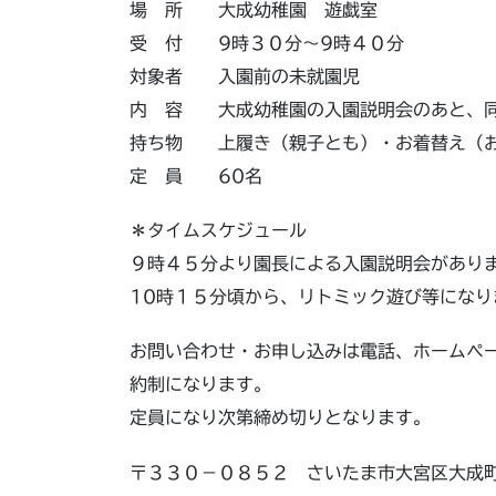
場 所 大成幼稚園 遊戯室
受 付 9時３０分～9時４０分
対象者 入園前の未就園児
内 容 大成幼稚園の入園説明会のあと、同
持ち物 上履き（親子とも）・お着替え（
定 員 60名
＊タイムスケジュール
９時４５分より園長による入園説明会があり
10時１５分頃から、リトミック遊び等になり
お問い合わせ・お申し込みは電話、ホームペ
約制になります。
定員になり次第締め切りとなります。
〒３３０－０８５２ さいたま市大宮区大成