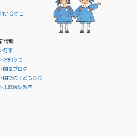
問い合わせ
新情報
>行事
>お知らせ
>園長ブログ
>園での子どもたち
>未就園児教室