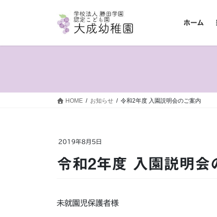
コ
ナ
ン
ビ
ホーム
テ
ゲ
ン
ー
ツ
シ
へ
ョ
ス
ン
キ
に
ッ
移
HOME
お知らせ
令和2年度 入園説明会のご案内
プ
動
2019年8月5日
令和2年度 入園説明
未就園児保護者様